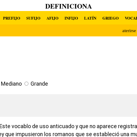
DEFINICIONA
PREFIJO
SUFIJO
AFIJO
INFIJO
LATÍN
GRIEGO
VOCA
aterirs
Mediano
Grande
Este vocablo de uso anticuado y que no aparece registra
 ley que impusieron los romanos que se estableció una mu