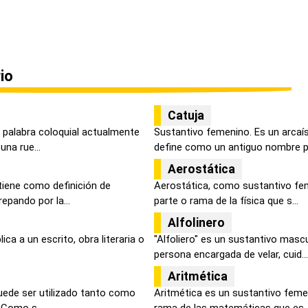
io
Catuja
 palabra coloquial actualmente
Sustantivo femenino. Es un arcaí
una rue...
define como un antiguo nombre pa
Aerostática
tiene como definición de
Aerostática, como sustantivo fem
epando por la...
parte o rama de la física que s...
Alfolinero
ica a un escrito, obra literaria o
"Alfoliero" es un sustantivo mascu
persona encargada de velar, cuid...
Aritmética
puede ser utilizado tanto como
Aritmética es un sustantivo femen
 Como s...
rama de las matemáticas que es..