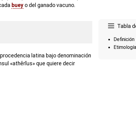
 cada
buey
o del ganado vacuno.
Tabla d
Definición
Etimologí
 procedencia latina bajo denominación
ónsul «athěrĭus» que quiere decir