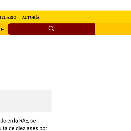
BULARIO
AUTORÍA
e ►
do en la RAE, se
lta de diez ases por