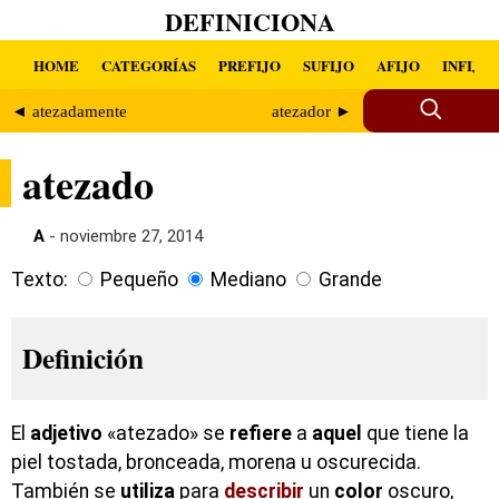
DEFINICIONA
HOME
CATEGORÍAS
PREFIJO
SUFIJO
AFIJO
INFIJO
◄ atezadamente
atezador ►
atezado
A
- noviembre 27, 2014
Texto:
Pequeño
Mediano
Grande
Definición
El
adjetivo
«atezado» se
refiere
a
aquel
que tiene la
piel tostada, bronceada, morena u oscurecida.
También se
utiliza
para
describir
un
color
oscuro,