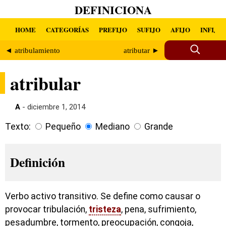
DEFINICIONA
HOME
CATEGORÍAS
PREFIJO
SUFIJO
AFIJO
INFIJO
◄ atribulamiento
atributar ►
atribular
A
- diciembre 1, 2014
Texto:
Pequeño
Mediano
Grande
Definición
Verbo activo transitivo. Se define como causar o
provocar tribulación,
tristeza
, pena, sufrimiento,
pesadumbre, tormento, preocupación, congoja,