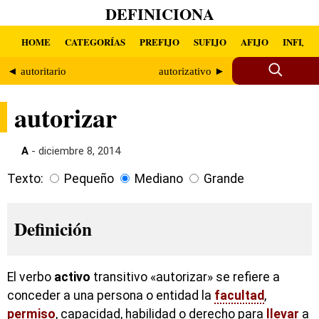
DEFINICIONA
HOME
CATEGORÍAS
PREFIJO
SUFIJO
AFIJO
INFIJO
◄ autoritario
autorizativo ►
autorizar
A
- diciembre 8, 2014
Texto:
Pequeño
Mediano
Grande
Definición
El verbo
activo
transitivo «autorizar» se refiere a
conceder a una persona o entidad la
facultad
,
permiso
, capacidad, habilidad o derecho para
llevar
a