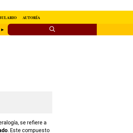
BULARIO
AUTORÍA
a ►
alogía, se refiere a
ado
. Este compuesto