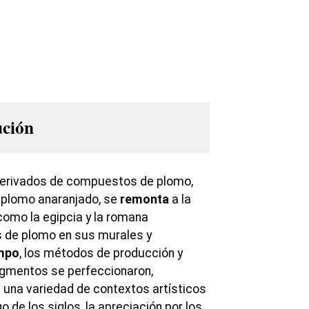
ución
derivados de compuestos de plomo,
e plomo anaranjado, se
remonta
a la
como la egipcia y la romana
de plomo en sus murales y
mpo
, los métodos de producción y
igmentos se perfeccionaron,
 una variedad de contextos artísticos
go de los siglos, la apreciación por los