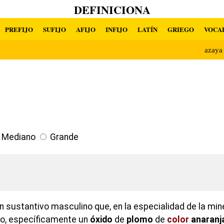
DEFINICIONA
PREFIJO
SUFIJO
AFIJO
INFIJO
LATÍN
GRIEGO
VOCA
azay
Mediano
Grande
n sustantivo masculino que, en la especialidad de la miner
o, específicamente un
óxido
de
plomo
de
color
anaranj