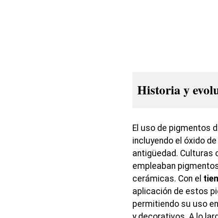
Historia y evol
El uso de pigmentos 
incluyendo el óxido d
antigüedad. Culturas 
empleaban pigmentos 
cerámicas. Con el
tie
aplicación de estos p
permitiendo su uso en
y decorativos. A lo lar