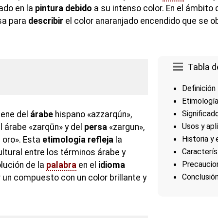
ado en la
pintura
debido
a su intenso color. En el ámbito d
sa para
describir
el color anaranjado encendido que se o
Tabla d
Definición
Etimologí
Significad
iene del
árabe
hispano «azzarqún»,
Usos y apl
l árabe «zarqūn» y del
persa
«zargun»,
Historia y
e oro». Esta
etimología
refleja
la
Caracterís
ultural entre los términos árabe y
Precaucio
lución de la
palabra
en el
idioma
Conclusió
 un compuesto con un color brillante y