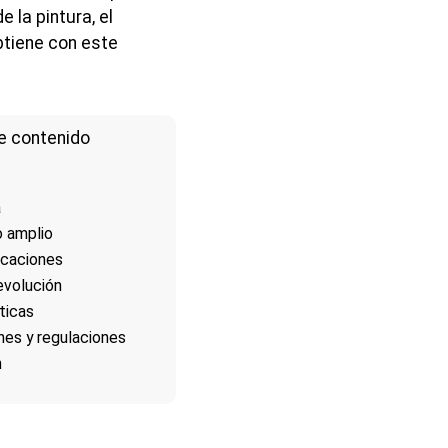
e la pintura, el
btiene con este
e contenido
a
o amplio
icaciones
 evolución
ticas
nes y regulaciones
n