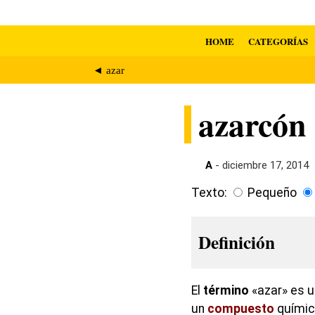
HOME
CATEGORÍAS
◄ azar
azarcón
A
- diciembre 17, 2014
Texto:
Pequeño
Definición
El
término
«azar» es u
un
compuesto
químic