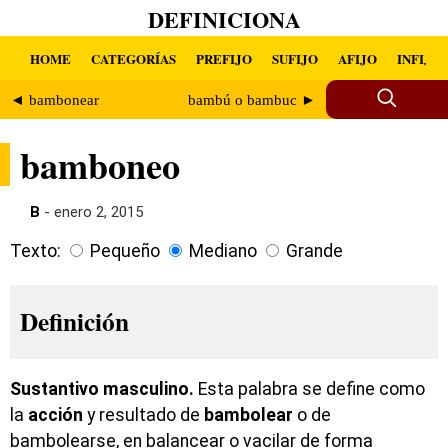
DEFINICIONA
HOME
CATEGORÍAS
PREFIJO
SUFIJO
AFIJO
INFIJO
◄ bambonear
bambú o bambuc ►
bamboneo
B
- enero 2, 2015
Texto:
Pequeño
Mediano
Grande
Definición
Sustantivo masculino.
Esta palabra se define como
la
acción
y resultado de
bambolear
o de
bambolearse, en balancear o vacilar de forma