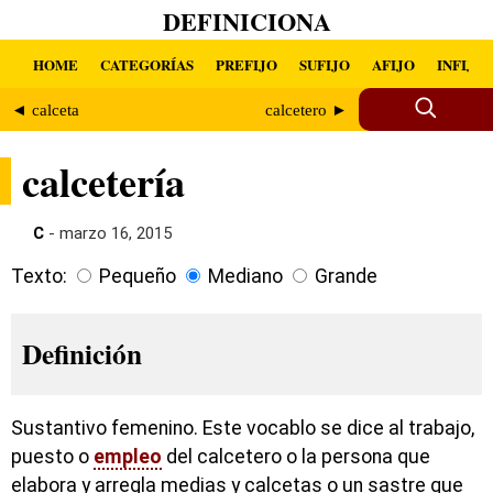
DEFINICIONA
HOME
CATEGORÍAS
PREFIJO
SUFIJO
AFIJO
INFIJO
◄ calceta
calcetero ►
calcetería
C
- marzo 16, 2015
Texto:
Pequeño
Mediano
Grande
Definición
Sustantivo femenino. Este vocablo se dice al trabajo,
puesto o
empleo
del calcetero o la persona que
elabora y arregla medias y calcetas o un sastre que