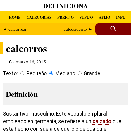
DEFINICIONA
HOME
CATEGORÍAS
PREFIJO
SUFIJO
AFIJO
INFIJO
◄ calcorrear
calcosiderito ►
calcorros
C
- marzo 16, 2015
Texto:
Pequeño
Mediano
Grande
Definición
Sustantivo masculino. Este vocablo en plural
empleado en germanía, se refiere a un
calzado
que
esta hecho con suela de cuero o de cualquier