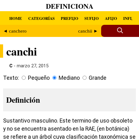
DEFINICIONA
HOME
CATEGORÍAS
PREFIJO
SUFIJO
AFIJO
INFIJO
◄ canchero
canchii ►
canchi
C
- marzo 27, 2015
Texto:
Pequeño
Mediano
Grande
Definición
Sustantivo masculino. Este termino de uso obsoleto
y no se encuentra asentado en la RAE, (en botánica)
se refiere a un árbol cuya clasificación taxonómica se