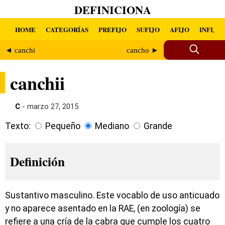
DEFINICIONA
HOME
CATEGORÍAS
PREFIJO
SUFIJO
AFIJO
INFIJO
◄ canchi
cancho ►
canchii
C
- marzo 27, 2015
Texto:
Pequeño
Mediano
Grande
Definición
Sustantivo masculino. Este vocablo de uso anticuado
y no aparece asentado en la RAE, (en zoología) se
refiere a una cría de la cabra que cumple los cuatro