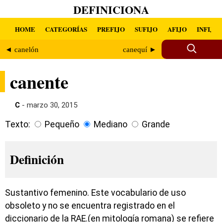
DEFINICIONA
HOME
CATEGORÍAS
PREFIJO
SUFIJO
AFIJO
INFIJO
◄ canelón
canequí ►
canente
C
- marzo 30, 2015
Texto:
Pequeño
Mediano
Grande
Definición
Sustantivo femenino. Este vocabulario de uso
obsoleto y no se encuentra registrado en el
diccionario de la RAE.(en mitología romana) se refiere