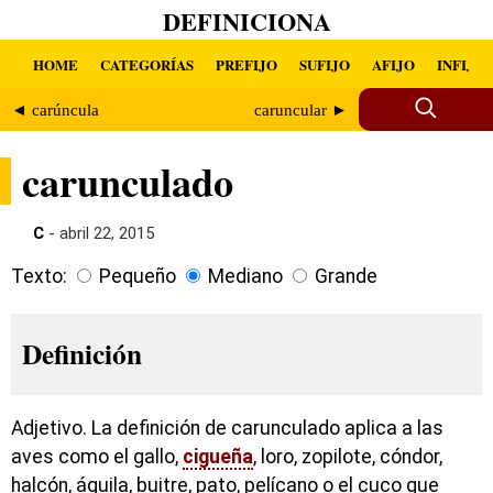
DEFINICIONA
HOME
CATEGORÍAS
PREFIJO
SUFIJO
AFIJO
INFIJO
◄ carúncula
caruncular ►
carunculado
C
- abril 22, 2015
Texto:
Pequeño
Mediano
Grande
Definición
Adjetivo. La definición de carunculado aplica a las
aves como el gallo,
cigueña
, loro, zopilote, cóndor,
halcón, águila, buitre, pato, pelícano o el cuco que