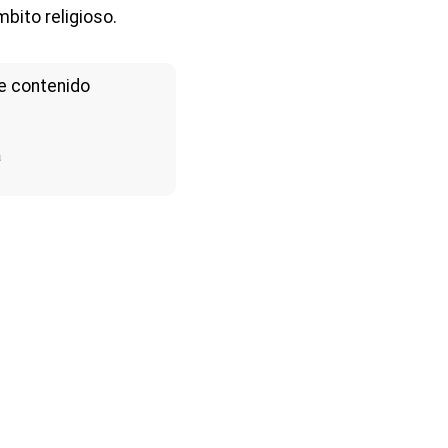
bito religioso.
e contenido
a