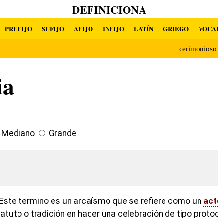
DEFINICIONA
PREFIJO
SUFIJO
AFIJO
INFIJO
LATÍN
GRIEGO
VOCA
cerimonios
ia
Mediano
Grande
Este termino es un arcaísmo que se refiere como un
act
atuto o tradición en hacer una celebración de tipo proto