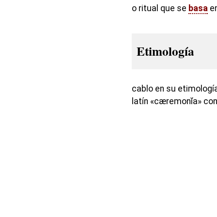
o ritual que se
basa
en
Etimología
cablo en su etimologí
latín «cæremonĭa» con