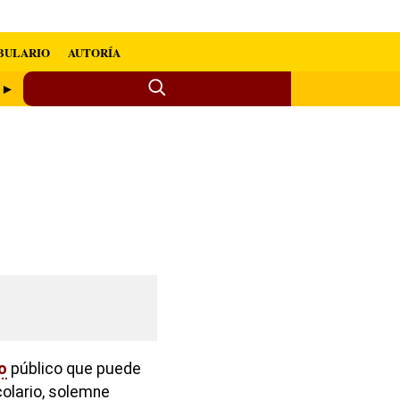
BULARIO
AUTORÍA
o ►
o
público que puede
colario, solemne