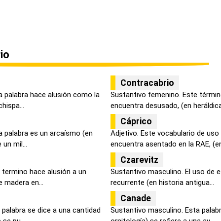
io
Contracabrio
a palabra hace alusión como la
Sustantivo femenino. Este término
hispa...
encuentra desusado, (en heráldica)
Cáprico
a palabra es un arcaísmo (en
Adjetivo. Este vocabulario de uso
 un mil...
encuentra asentado en la RAE, (en
Czarevitz
 termino hace alusión a un
Sustantivo masculino. El uso de e
e madera en...
recurrente (en historia antigua...
Canade
 palabra se dice a una cantidad
Sustantivo masculino. Esta palabr
se pu...
ornitología) se refiere a una av...