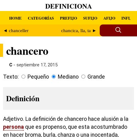
DEFINICIONA
HOME
CATEGORÍAS
PREFIJO
SUFIJO
AFIJO
INFIJO
◄ chanceller
chancica, lla, ta ►
chancero
C
- septiembre 17, 2015
Texto:
Pequeño
Mediano
Grande
Definición
Adjetivo. La definición de chancero hace alusión a la
persona
que es propenso, que esta acostumbrado
en hacer broma, burla, chanza o una inocentada,