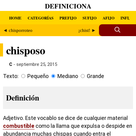
DEFINICIONA
HOME
CATEGORÍAS
PREFIJO
SUFIJO
AFIJO
INFIJO
◄ chisporroteo
¡chist! ►
chisposo
C
- septiembre 25, 2015
Texto:
Pequeño
Mediano
Grande
Definición
Adjetivo. Este vocablo se dice de cualquier material
combustible
como la llama que expulsa o despide en
abundancia muchas chispas cuando entra el