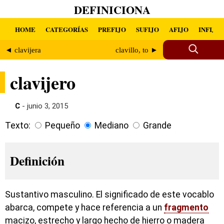
DEFINICIONA
HOME
CATEGORÍAS
PREFIJO
SUFIJO
AFIJO
INFIJO
◄ clavijera
clavillo, to ►
clavijero
C
- junio 3, 2015
Texto:
Pequeño
Mediano
Grande
Definición
Sustantivo masculino. El significado de este vocablo
abarca, compete y hace referencia a un
fragmento
macizo, estrecho y largo hecho de hierro o madera