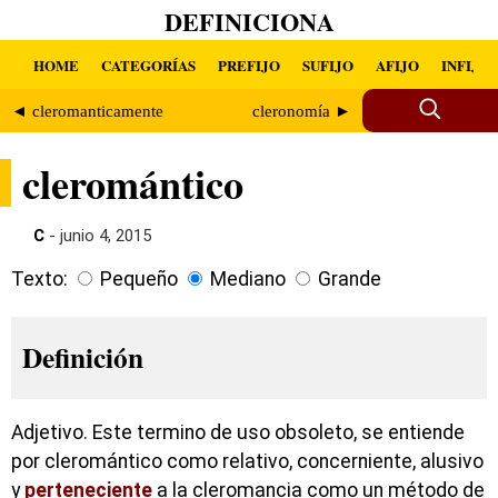
DEFINICIONA
HOME
CATEGORÍAS
PREFIJO
SUFIJO
AFIJO
INFIJO
◄ cleromanticamente
cleronomía ►
cleromántico
C
- junio 4, 2015
Texto:
Pequeño
Mediano
Grande
Definición
Adjetivo. Este termino de uso obsoleto, se entiende
por cleromántico como relativo, concerniente, alusivo
y
perteneciente
a la cleromancia como un método de