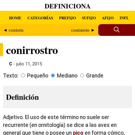
DEFINICIONA
HOME
CATEGORÍAS
PREFIJO
SUFIJO
AFIJO
INFIJO
◄ coniotis
conisterio ►
conirrostro
C
- julio 11, 2015
Texto:
Pequeño
Mediano
Grande
Definición
Adjetivo. El uso de este término no suele ser
recurrente (en ornitología) se dice a las aves en
general que tiene o posee un
pico
en forma cónico,