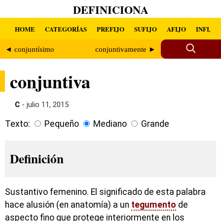
DEFINICIONA
HOME
CATEGORÍAS
PREFIJO
SUFIJO
AFIJO
INFIJO
◄ conjuntísimo
conjuntivamente ►
conjuntiva
C
- julio 11, 2015
Texto:
Pequeño
Mediano
Grande
Definición
Sustantivo femenino. El significado de esta palabra
hace alusión (en anatomía) a un
tegumento
de
aspecto fino que protege interiormente en los