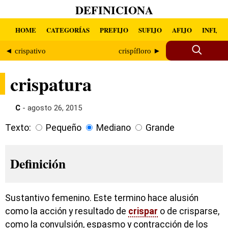
DEFINICIONA
HOME
CATEGORÍAS
PREFIJO
SUFIJO
AFIJO
INFIJO
◄ crispativo
crispífloro ►
crispatura
C
- agosto 26, 2015
Texto:
Pequeño
Mediano
Grande
Definición
Sustantivo femenino. Este termino hace alusión
como la acción y resultado de
crispar
o de crisparse,
como la convulsión, espasmo y contracción de los