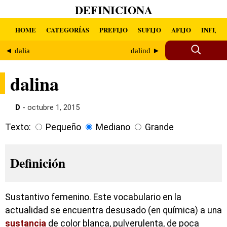
DEFINICIONA
HOME
CATEGORÍAS
PREFIJO
SUFIJO
AFIJO
INFIJO
◄ dalia
dalind ►
dalina
D
- octubre 1, 2015
Texto:
Pequeño
Mediano
Grande
Definición
Sustantivo femenino. Este vocabulario en la
actualidad se encuentra desusado (en química) a una
sustancia
de color blanca, pulverulenta, de poca