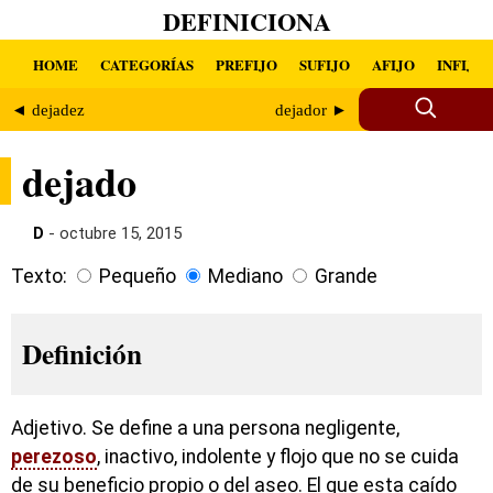
DEFINICIONA
HOME
CATEGORÍAS
PREFIJO
SUFIJO
AFIJO
INFIJO
◄ dejadez
dejador ►
dejado
D
- octubre 15, 2015
Texto:
Pequeño
Mediano
Grande
Definición
Adjetivo. Se define a una persona negligente,
perezoso
, inactivo, indolente y flojo que no se cuida
de su beneficio propio o del aseo. El que esta caído