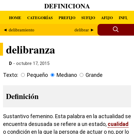
DEFINICIONA
HOME
CATEGORÍAS
PREFIJO
SUFIJO
AFIJO
INFIJO
◄ delibramiento
delibrar ►
delibranza
D
- octubre 17, 2015
Texto:
Pequeño
Mediano
Grande
Definición
Sustantivo femenino. Esta palabra en la actualidad se
encuentra desusada se refiere a un estado,
cualidad
o condición en la que la persona de actuar o no, por lo