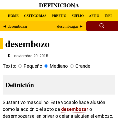
DEFINICIONA
HOME
CATEGORÍAS
PREFIJO
SUFIJO
AFIJO
INFIJO
◄ desembozar
desembragar ►
desembozo
D
- noviembre 20, 2015
Texto:
Pequeño
Mediano
Grande
Definición
Sustantivo masculino. Este vocablo hace alusión
como la acción o el acto de
desembozar
o
desembozarse, en privar o dejar a alguien el embozo,