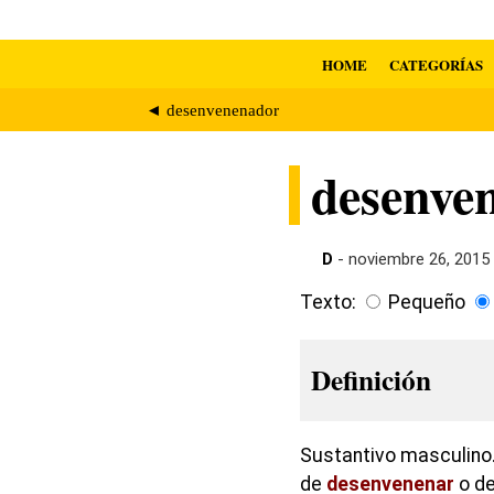
HOME
CATEGORÍAS
◄ desenvenenador
desenve
D
- noviembre 26, 2015
Texto:
Pequeño
Definición
Sustantivo masculino.
de
desenvenenar
o de