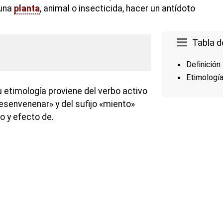
 una
planta
, animal o insecticida, hacer un antídoto
Tabla d
Definición
Etimologí
 etimología proviene del verbo activo
esenvenenar» y del sufijo «miento»
o y efecto de.