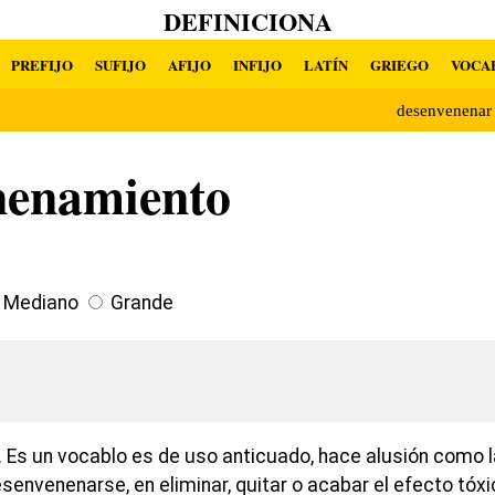
DEFINICIONA
PREFIJO
SUFIJO
AFIJO
INFIJO
LATÍN
GRIEGO
VOCA
desenvenena
nenamiento
Mediano
Grande
 Es un vocablo es de uso anticuado, hace alusión como l
senvenenarse, en eliminar, quitar o acabar el efecto tóx