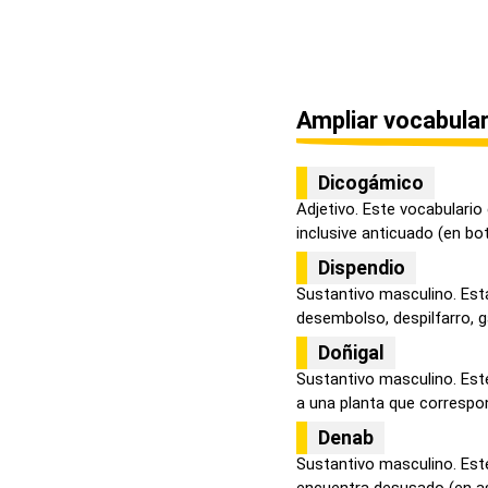
Ampliar vocabular
Dicogámico
Adjetivo. Este vocabulario
inclusive anticuado (en bot
Dispendio
Sustantivo masculino. Esta
desembolso, despilfarro, ga
Doñigal
Sustantivo masculino. Este
a una planta que correspon
Denab
Sustantivo masculino. Este
encuentra desusado (en as