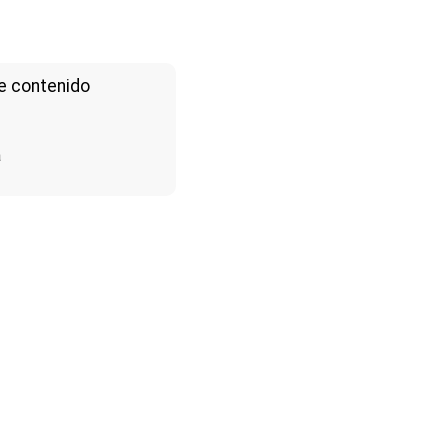
e contenido
a