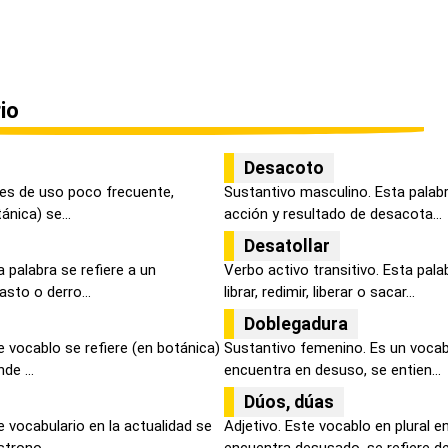
io
Desacoto
 es de uso poco frecuente,
Sustantivo masculino. Esta palab
ánica) se...
acción y resultado de desacota...
Desatollar
 palabra se refiere a un
Verbo activo transitivo. Esta pala
sto o derro...
librar, redimir, liberar o sacar...
Doblegadura
 vocablo se refiere (en botánica)
Sustantivo femenino. Es un vocabu
de ...
encuentra en desuso, se entien...
Dúos, dúas
 vocabulario en la actualidad se
Adjetivo. Este vocablo en plural e
trono...
encuentra desusado, se refiere de 