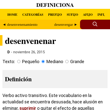
DEFINICIONA
HOME
CATEGORÍAS
PREFIJO
SUFIJO
AFIJO
INFIJO
◄ desenvenenamiento
desenvergar ►
desenvenenar
D
- noviembre 26, 2015
Texto:
Pequeño
Mediano
Grande
Definición
Verbo activo transitivo. Este vocabulario en la
actualidad se encuentra desusada, hace alusión en
eliminar,
suprimir
o quitar el efecto de aquellas