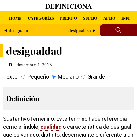
DEFINICIONA
HOME
CATEGORÍAS
PREFIJO
SUFIJO
AFIJO
INFIJO
◄ desigualar
desigualeza ►
desigualdad
D
- diciembre 1, 2015
Texto:
Pequeño
Mediano
Grande
Definición
Sustantivo femenino. Este termino hace referencia
como el índole,
cualidad
o característica de desigual
que es variado, distinto, desemejante o diferente a un