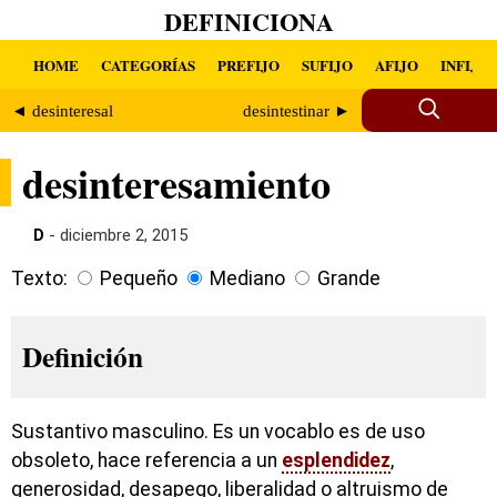
DEFINICIONA
HOME
CATEGORÍAS
PREFIJO
SUFIJO
AFIJO
INFIJO
◄ desinteresal
desintestinar ►
desinteresamiento
D
- diciembre 2, 2015
Texto:
Pequeño
Mediano
Grande
Definición
Sustantivo masculino. Es un vocablo es de uso
obsoleto, hace referencia a un
esplendidez
,
generosidad, desapego, liberalidad o altruismo de