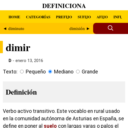
DEFINICIONA
HOME
CATEGORÍAS
PREFIJO
SUFIJO
AFIJO
INFIJO
◄ diminuto
dimisión ►
dimir
D
- enero 13, 2016
Texto:
Pequeño
Mediano
Grande
Definición
Verbo activo transitivo. Este vocablo en rural usado
en la comunidad autónoma de Asturias en España, se
define en poner al
suelo
con largas varas o palos el