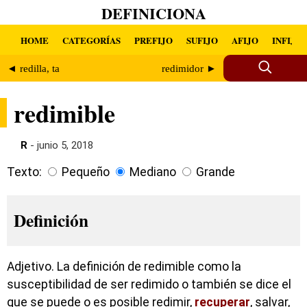
DEFINICIONA
HOME
CATEGORÍAS
PREFIJO
SUFIJO
AFIJO
INFIJO
◄ redilla, ta
redimidor ►
redimible
R
- junio 5, 2018
Texto:
Pequeño
Mediano
Grande
Definición
Adjetivo. La definición de redimible como la
susceptibilidad de ser redimido o también se dice el
que se puede o es posible redimir,
recuperar
, salvar,