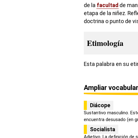
de la
facultad
de mane
etapa de la niñez. Ref
doctrina o punto de vi
Etimología
Esta palabra en su eti
Ampliar vocabular
Diácope
Sustantivo masculino. Este
encuentra desusado (en gra
Socialista
Adjetivo. La definición de 