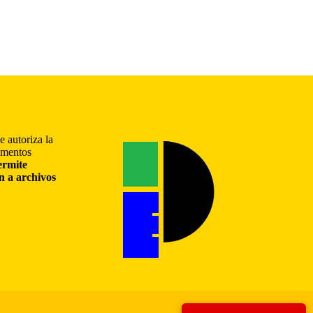
e autoriza la
gmentos
ermite
ón a archivos