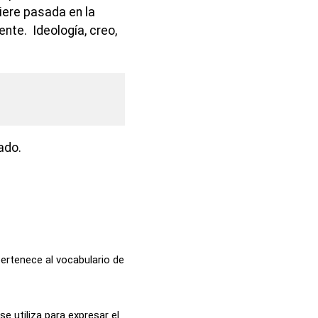
iere pasada en la
nte. Ideología, creo,
ado.
 pertenece al vocabulario de
e utiliza para expresar el