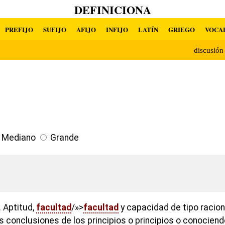
DEFINICIONA
PREFIJO
SUFIJO
AFIJO
INFIJO
LATÍN
GRIEGO
VOCA
discusió
Mediano
Grande
 Aptitud,
facultad
/»>
facultad
y capacidad de tipo racio
 conclusiones de los principios o principios o conociend