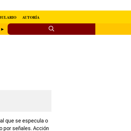
BULARIO
AUTORÍA
n ►
nal que se especula o
o por señales. Acción