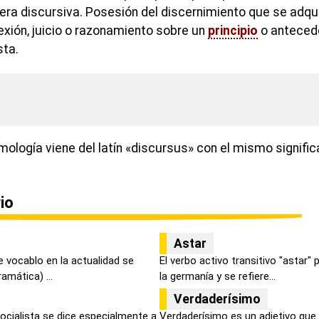
ra discursiva. Posesión del discernimiento que se adqu
lexión, juicio o razonamiento sobre un
principio
o antecede
sta.
mología viene del latín «discursus» con el mismo signific
io
Astar
 vocablo en la actualidad se
El verbo activo transitivo "astar"
mática) ...
la germanía y se refiere...
Verdaderísimo
socialista se dice especialmente a
Verdaderísimo es un adjetivo que s