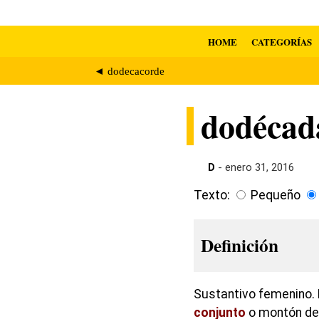
HOME
CATEGORÍAS
◄ dodecacorde
dodécad
D
- enero 31, 2016
Texto:
Pequeño
Definición
Sustantivo femenino. 
conjunto
o montón de 