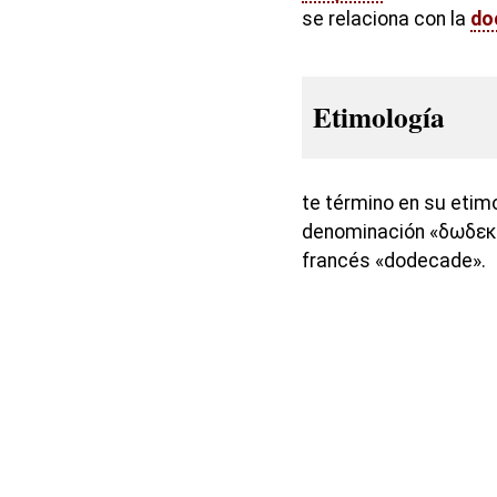
se relaciona con la
do
Etimología
te término en su etim
denominación «δωδεκα»
francés «dodecade».