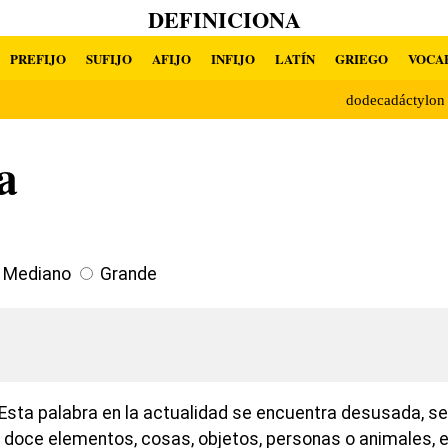
DEFINICIONA
PREFIJO
SUFIJO
AFIJO
INFIJO
LATÍN
GRIEGO
VOCA
dodecadáctylo
a
Mediano
Grande
Esta palabra en la actualidad se encuentra desusada, se 
doce elementos, cosas, objetos, personas o animales, 