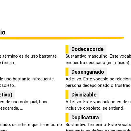
io
Dodecacorde
e término es de uso bastante
Sustantivo masculino. Este vocabu
 (en an...
encuentra desusado (en música)..
Desengañado
de uso bastante infrecuente,
Adjetivo. Este vocablo se relacion
bsoleto...
persona decepcionado o frustrado,
tivo)
Divinizable
 es de uso coloquial, hace
Adjetivo. Este vocabulario es de 
scarada, ...
inclusive obsoleto, se entiend...
Duplicatura
cuado, se refiere que tiene como
Sustantivo femenino. Este vocabu
enc...
frecuente se define a una reproduc