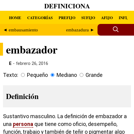
DEFINICIONA
HOME
CATEGORÍAS
PREFIJO
SUFIJO
AFIJO
INFIJO
◄ embausamiento
embazadura ►
embazador
E
- febrero 26, 2016
Texto:
Pequeño
Mediano
Grande
Definición
Sustantivo masculino. La definición de embazador a
una
persona
que tiene como oficio, desempeño,
función, trabajo y también de teñir o pigmentar algo