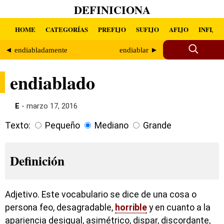
DEFINICIONA
HOME
CATEGORÍAS
PREFIJO
SUFIJO
AFIJO
INFIJO
◄ endiabladamente
endiablar ►
endiablado
E
- marzo 17, 2016
Texto:
Pequeño
Mediano
Grande
Definición
Adjetivo. Este vocabulario se dice de una cosa o
persona feo, desagradable,
horrible
y en cuanto a la
apariencia desigual, asimétrico, dispar, discordante,