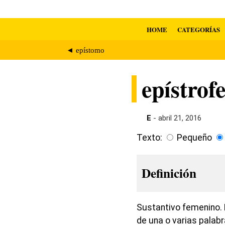
HOME
CATEGORÍAS
◄ epístomo
epístrof
E
- abril 21, 2016
Texto:
Pequeño
Definición
Sustantivo femenino. E
de una o varias palabr