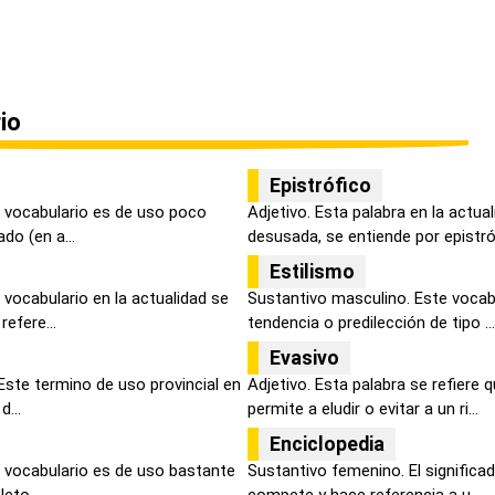
io
Epistrófico
 vocabulario es de uso poco
Adjetivo. Esta palabra en la actua
do (en a...
desusada, se entiende por epistróf
Estilismo
vocabulario en la actualidad se
Sustantivo masculino. Este vocabu
efere...
tendencia o predilección de tipo ...
Evasivo
 Este termino de uso provincial en
Adjetivo. Esta palabra se refiere 
d...
permite a eludir o evitar a un ri...
Enciclopedia
 vocabulario es de uso bastante
Sustantivo femenino. El significa
eto ...
compete y hace referencia a u...