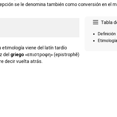
cepción se le denomina también como conversión en el m
Tabla d
Definición
Etimologí
 etimología viene del latín tardío
z del
griego
«επιστροφη» (epistrophē)
e decir vuelta atrás.