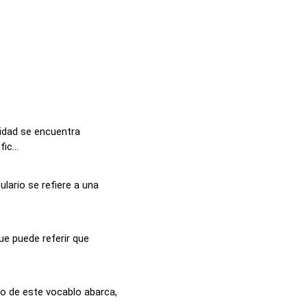
lidad se encuentra
ic...
lario se refiere a una
que puede referir que
do de este vocablo abarca,