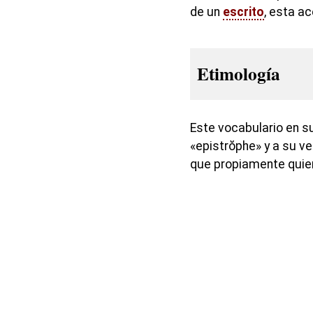
de un
escrito
, esta a
Etimología
Este vocabulario en su
«epistrŏphe» y a su ve
que propiamente quier