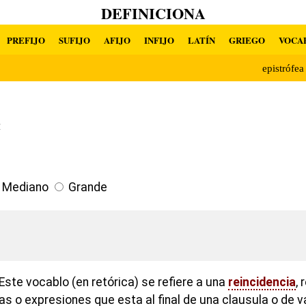
DEFINICIONA
PREFIJO
SUFIJO
AFIJO
INFIJO
LATÍN
GRIEGO
VOCA
epistrófe
e
Mediano
Grande
ste vocablo (en retórica) se refiere a una
reincidencia
, 
as o expresiones que esta al final de una clausula o de 