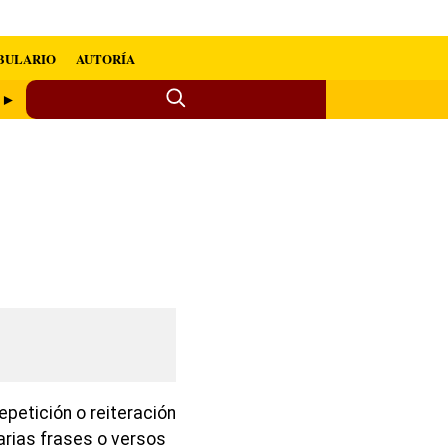
BULARIO
AUTORÍA
a ►
repetición o reiteración
varias frases o versos