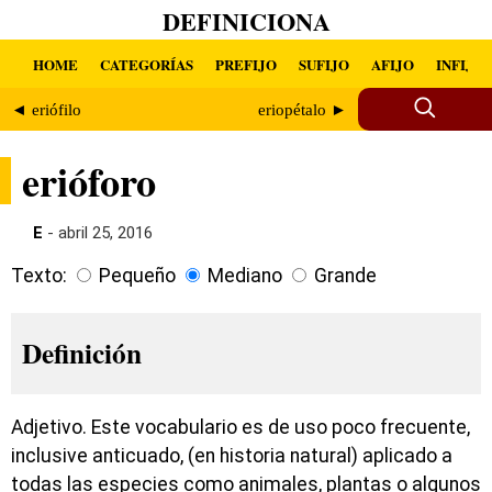
DEFINICIONA
HOME
CATEGORÍAS
PREFIJO
SUFIJO
AFIJO
INFIJO
◄ eriófilo
eriopétalo ►
erióforo
E
- abril 25, 2016
Texto:
Pequeño
Mediano
Grande
Definición
Adjetivo. Este vocabulario es de uso poco frecuente,
inclusive anticuado, (en historia natural) aplicado a
todas las especies como animales, plantas o algunos