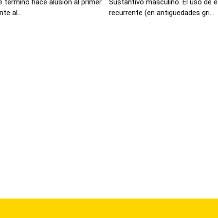
 término hace alusión al primer
Sustantivo masculino. El uso de e
e al...
recurrente (en antiguedades gri...