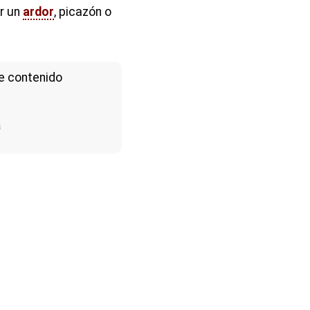
r un
ardor
, picazón o
e contenido
a