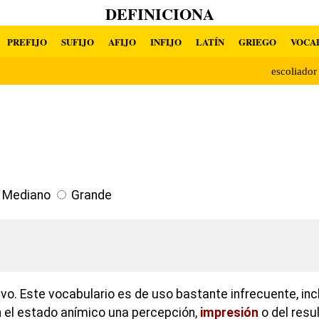
DEFINICIONA
PREFIJO
SUFIJO
AFIJO
INFIJO
LATÍN
GRIEGO
VOCA
escoliado
Mediano
Grande
ivo. Este vocabulario es de uso bastante infrecuente, in
n el estado anímico una percepción,
impresión
o del resu