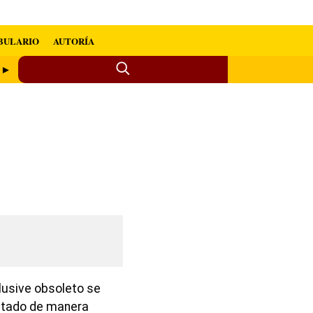
BULARIO
AUTORÍA
r ►
clusive obsoleto se
ltado de manera