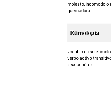
molesto, incomodo o a
quemadura.
Etimología
vocablo en su etimolog
verbo activo transitivo
«excoquĕre».