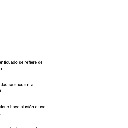
anticuado se refiere de
...
lidad se encuentra
..
lario hace alusión a una
.