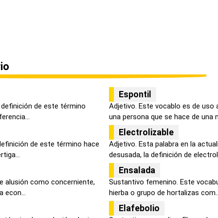
io
Espontil
 definición de este término
Adjetivo. Este vocablo es de uso 
erencia...
una persona que se hace de una m
Electrolizable
definición de este término hace
Adjetivo. Esta palabra en la actua
tiga...
desusada, la definición de electroli.
Ensalada
ce alusión como concerniente,
Sustantivo femenino. Este vocabu
a econ...
hierba o grupo de hortalizas com..
ElafeboIio