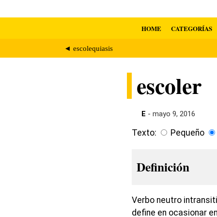
HOME
CATEGORÍAS
◄ escolequiasis
escoler
E
- mayo 9, 2016
Texto:
Pequeño
Definición
Verbo neutro intransit
define en ocasionar e