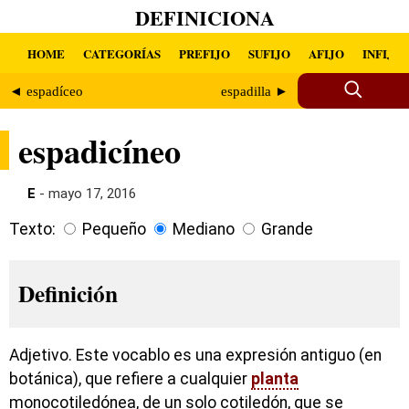
DEFINICIONA
HOME
CATEGORÍAS
PREFIJO
SUFIJO
AFIJO
INFIJO
◄ espadíceo
espadilla ►
espadicíneo
E
- mayo 17, 2016
Texto:
Pequeño
Mediano
Grande
Definición
Adjetivo. Este vocablo es una expresión antiguo (en
botánica), que refiere a cualquier
planta
monocotiledónea, de un solo cotiledón, que se