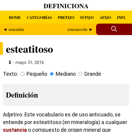
DEFINICIONA
HOME
CATEGORÍAS
PREFIJO
SUFIJO
AFIJO
INFIJO
◄ esteatitis
esteatocele ►
esteatitoso
E
- mayo 31, 2016
Texto:
Pequeño
Mediano
Grande
Definición
Adjetivo. Este vocabulario es de uso anticuado, se
entiende por esteatitoso (en mineralogía) a cualquier
sustancia
o compuesto de origen mineral que