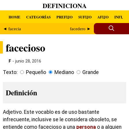
DEFINICIONA
HOME
CATEGORÍAS
PREFIJO
SUFIJO
AFIJO
INFIJO
◄ facecia
facedero ►
facecioso
F
- junio 28, 2016
Texto:
Pequeño
Mediano
Grande
Definición
Adjetivo. Este vocablo es de uso bastante
infrecuente, inclusive se le considera obsoleto, se
entiende como facecioso a una
persona
o a alguien