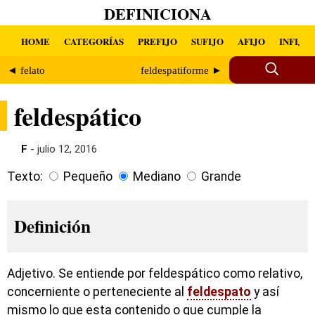
DEFINICIONA
HOME
CATEGORÍAS
PREFIJO
SUFIJO
AFIJO
INFIJO
◄ felato
feldespatiforme ►
feldespático
F
- julio 12, 2016
Texto:
Pequeño
Mediano
Grande
Definición
Adjetivo. Se entiende por feldespático como relativo,
concerniente o perteneciente al
feldespato
y así
mismo lo que esta contenido o que cumple la