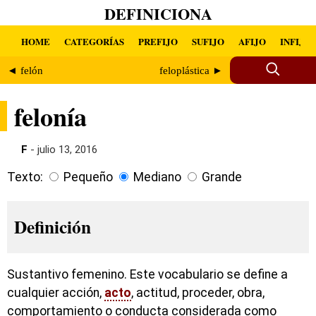
DEFINICIONA
HOME
CATEGORÍAS
PREFIJO
SUFIJO
AFIJO
INFIJO
◄ felón
feloplástica ►
felonía
F
- julio 13, 2016
Texto:
Pequeño
Mediano
Grande
Definición
Sustantivo femenino. Este vocabulario se define a
cualquier acción,
acto
, actitud, proceder, obra,
comportamiento o conducta considerada como