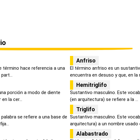
io
Anfriso
e término hace referencia a una
El término anfriso es un sustant
part...
encuentra en desuso y que, en la m
Hemitriglifo
una porción a modo de diente
Sustantivo masculino. Este vocab
n la cer...
(en arquitectura) se refiere a la ...
Triglifo
palabra se refiere a una base de
Sustantivo masculino. Este vocabu
ja...
arquitectura) a un nombre usado en
Alabastrado