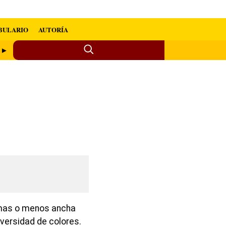
BULARIO
AUTORÍA
l ►
ja mas o menos ancha
iversidad de colores.