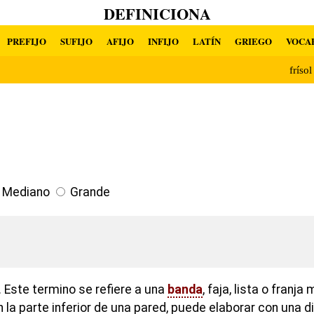
DEFINICIONA
PREFIJO
SUFIJO
AFIJO
INFIJO
LATÍN
GRIEGO
VOCA
fríso
Mediano
Grande
 Este termino se refiere a una
banda
, faja, lista o fran
 la parte inferior de una pared, puede elaborar con una d