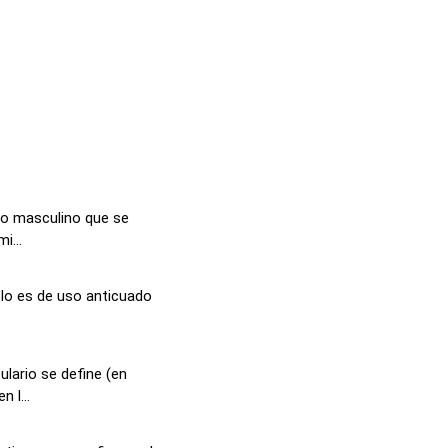
ivo masculino que se
i...
lo es de uso anticuado
lario se define (en
 l...