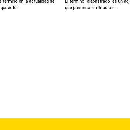
 término en la actualidad se
El término "alabastrado" es un adj
uitectur...
que presenta similitud o s...