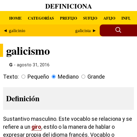
DEFINICIONA
HOME
CATEGORÍAS
PREFIJO
SUFIJO
AFIJO
INFIJO
◄ galicinio
galicista ►
galicismo
G
- agosto 31, 2016
Texto:
Pequeño
Mediano
Grande
Definición
Sustantivo masculino. Este vocablo se relaciona y se
refiere a un
giro
, estilo o la manera de hablar o
expresar propia del idioma francés. Vocablo o