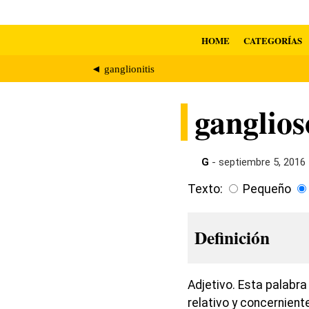
HOME
CATEGORÍAS
◄ ganglionitis
ganglios
G
- septiembre 5, 2016
Texto:
Pequeño
Definición
Adjetivo. Esta palabr
relativo y concernient