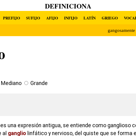
DEFINICIONA
PREFIJO
SUFIJO
AFIJO
INFIJO
LATÍN
GRIEGO
VOCA
gangosament
o
Mediano
Grande
a es una expresión antigua, se entiende como ganglioso 
e al
ganglio
linfático y nervioso, del quiste que se forma