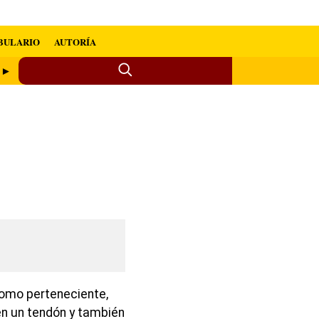
BULARIO
AUTORÍA
e ►
como perteneciente,
 en un tendón y también