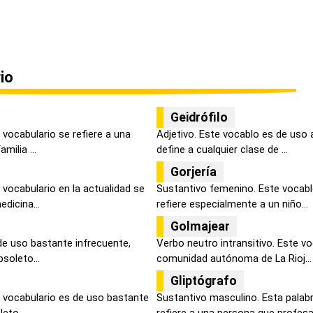
io
Geidrófilo
vocabulario se refiere a una
Adjetivo. Este vocablo es de uso 
milia ...
define a cualquier clase de ...
Gorjería
vocabulario en la actualidad se
Sustantivo femenino. Este vocabl
dicina...
refiere especialmente a un niño...
Golmajear
de uso bastante infrecuente,
Verbo neutro intransitivo. Este vo
bsoleto...
comunidad autónoma de La Rioj...
Gliptógrafo
 vocabulario es de uso bastante
Sustantivo masculino. Esta palab
eto ...
refiere a una persona que profesa.