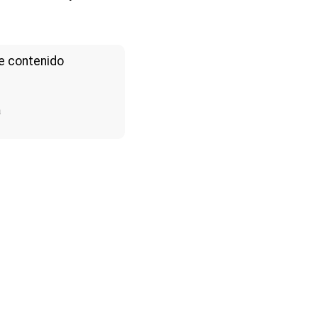
e contenido
a