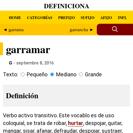
DEFINICIONA
HOME
CATEGORÍAS
PREFIJO
SUFIJO
AFIJO
INFIJO
◄ garrama
garrancha ►
garramar
G
- septiembre 8, 2016
Texto:
Pequeño
Mediano
Grande
Definición
Verbo activo transitivo. Este vocablo es de uso
coloquial, se trata de robar,
hurtar
, despojar, quitar,
mangar, sisar, afanar, defraudar, despojar, sustraer,