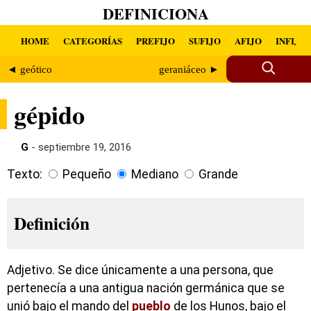
DEFINICIONA
HOME
CATEGORÍAS
PREFIJO
SUFIJO
AFIJO
INFIJO
◄ geótico
geraniáceo ►
gépido
G
- septiembre 19, 2016
Texto:
Pequeño
Mediano
Grande
Definición
Adjetivo. Se dice únicamente a una persona, que
pertenecía a una antigua nación germánica que se
unió bajo el mando del
pueblo
de los Hunos, bajo el