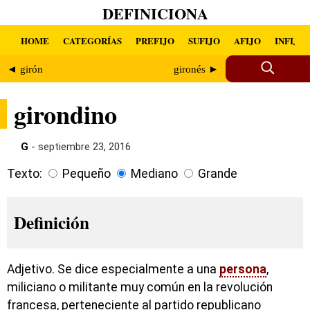
DEFINICIONA
HOME
CATEGORÍAS
PREFIJO
SUFIJO
AFIJO
INFIJO
◄ girón
gironés ►
girondino
G
- septiembre 23, 2016
Texto:
Pequeño
Mediano
Grande
Definición
Adjetivo. Se dice especialmente a una
persona
,
miliciano o militante muy común en la revolución
francesa, perteneciente al partido republicano