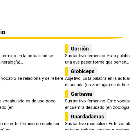
io
Gorrión
 término en la actualidad se
Sustantivo femenino. Esta palabra
eralogía)...
una ave paseriforme que perten...
Globiceps
vocablo se relaciona y se refiere
Adjetivo. Esta palabra en la actua
...
desusada (en zoología) se define a
Gerbasia
e vocabulario es de uso poco
Sustantivo femenino. Este vocabul
do (en ...
encuentra desusado (en zoología.
Guardadamas
so de este término no suele ser
Sustantivo masculino. Este vocabl
) se ...
antiguo trabajo, empleo o quehace