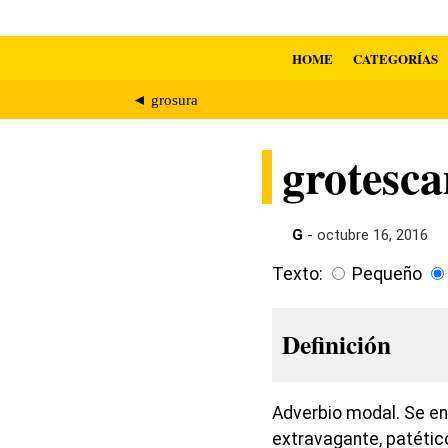
HOME
CATEGORÍAS
◄ grosura
grotesc
G
- octubre 16, 2016
Texto:
Pequeño
Definición
Adverbio modal. Se e
extravagante, patético