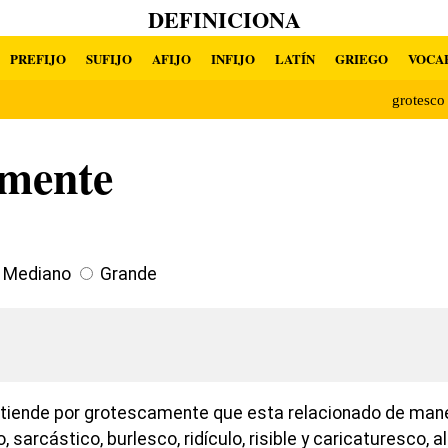
DEFINICIONA
PREFIJO
SUFIJO
AFIJO
INFIJO
LATÍN
GRIEGO
VOCA
grotesc
amente
Mediano
Grande
ntiende por grotescamente que esta relacionado de ma
, sarcástico, burlesco, ridículo, risible y caricaturesco, 