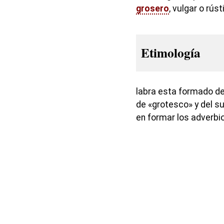
grosero
, vulgar o rús
Etimología
labra esta formado de
de «grotesco» y del su
en formar los adverbio