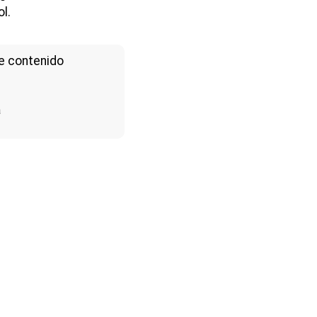
l.
e contenido
a