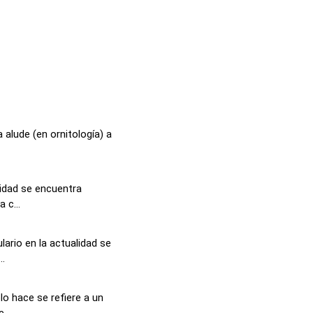
 alude (en ornitología) a
lidad se encuentra
 c...
ario en la actualidad se
..
o hace se refiere a un
...