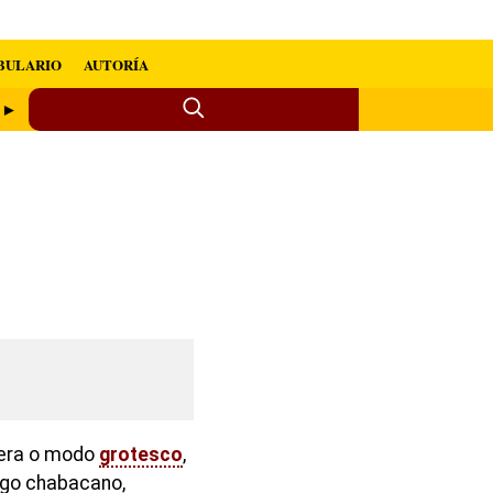
BULARIO
AUTORÍA
o ►
nera o modo
grotesco
,
algo chabacano,