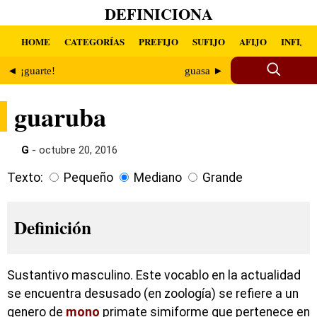
DEFINICIONA
HOME
CATEGORÍAS
PREFIJO
SUFIJO
AFIJO
INFIJO
◄ ¡guarte!
guasa ►
guaruba
G
- octubre 20, 2016
Texto:
Pequeño
Mediano
Grande
Definición
Sustantivo masculino. Este vocablo en la actualidad
se encuentra desusado (en zoología) se refiere a un
genero de
mono
primate simiforme que pertenece en